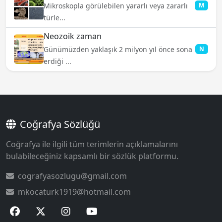
Mikroskopla görülebilen yararlı veya zararlı
M
türle...
Neozoik zaman
Günümüzden yaklaşık 2 milyon yıl önce sona
N
erdiği ...
Coğrafya Sözlüğü
Coğrafya ile ilgili tüm terimlerin açıklamalarını
bulabileceğiniz kapsamlı bir sözlük platformu.
cografyasozlugu@gmail.com
mkocaturk1919@hotmail.com