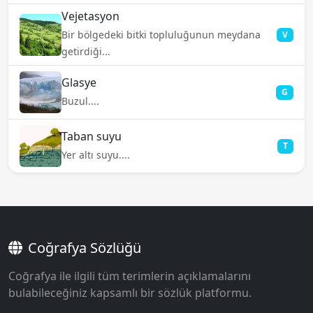
Vejetasyon
Bir bölgedeki bitki topluluğunun meydana
V
getirdiği...
Glasye
G
Buzul....
Taban suyu
T
Yer altı suyu....
Coğrafya Sözlüğü
Coğrafya ile ilgili tüm terimlerin açıklamalarını
bulabileceğiniz kapsamlı bir sözlük platformu.