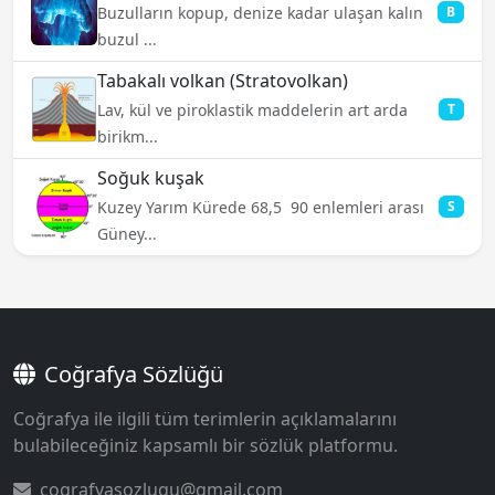
Buzulların kopup, denize kadar ulaşan kalın
B
buzul ...
Tabakalı volkan (Stratovolkan)
Lav, kül ve piroklastik maddelerin art arda
T
birikm...
Soğuk kuşak
Kuzey Yarım Kürede 68,5  90 enlemleri arası
S
Güney...
Coğrafya Sözlüğü
Coğrafya ile ilgili tüm terimlerin açıklamalarını
bulabileceğiniz kapsamlı bir sözlük platformu.
cografyasozlugu@gmail.com