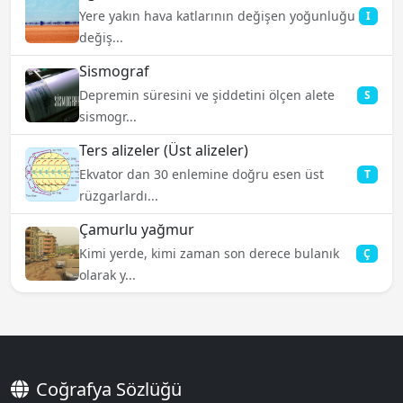
Yere yakın hava katlarının değişen yoğunluğu
I
değiş...
Sismograf
Depremin süresini ve şiddetini ölçen alete
S
sismogr...
Ters alizeler (Üst alizeler)
Ekvator dan 30 enlemine doğru esen üst
T
rüzgarlardı...
Çamurlu yağmur
Kimi yerde, kimi zaman son derece bulanık
Ç
olarak y...
Coğrafya Sözlüğü