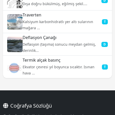
D
Dışa doğru bükülmüş, eğilmiş şekil....
Traverten
Kalsiyum karbonhidratlı yer altı sularının
T
mağara ...
Deflasyon Çanağı
Deflasyon (taşıma) sonucu meydan gelmiş,
D
derinlik...
Termik alçak basınç
Ekvator çevresi yıl boyunca sıcaktır. Isınan
T
hava ...
Coğrafya Sözlüğü