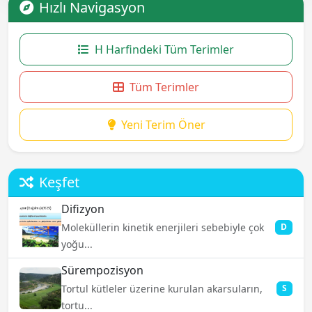
Hızlı Navigasyon
H Harfindeki Tüm Terimler
Tüm Terimler
Yeni Terim Öner
Keşfet
Difizyon
Moleküllerin kinetik enerjileri sebebiyle çok
D
yoğu...
Sürempozisyon
Tortul kütleler üzerine kurulan akarsuların,
S
tortu...