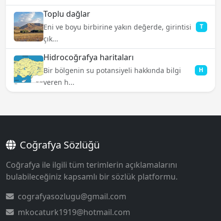
Toplu dağlar
Eni ve boyu birbirine yakın değerde, girintisi
T
çık...
Hidrocoğrafya haritaları
Bir bölgenin su potansiyeli hakkında bilgi
H
veren h...
Coğrafya Sözlüğü
Coğrafya ile ilgili tüm terimlerin açıklamalarını
bulabileceğiniz kapsamlı bir sözlük platformu.
cografyasozlugu@gmail.com
mkocaturk1919@hotmail.com