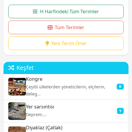
H Harfindeki Tüm Terimler
Tüm Terimler
Yeni Terim Öner
Keşfet
Kongre
Çeşitli ülkelerden yöneticilerin, elçilerin,
K
deleg...
Yer sarsıntısı
Y
Deprem....
Diyaklaz (Çatlak)