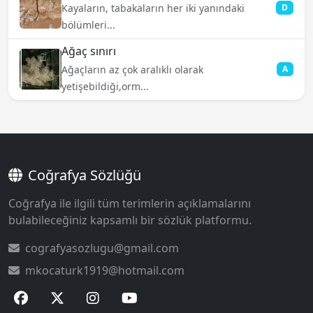
Kayaların, tabakaların her iki yanındaki
D
bölümleri...
Ağaç sınırı
Ağaçların az çok aralıklı olarak
A
yetişebildiği,orm...
Coğrafya Sözlüğü
Coğrafya ile ilgili tüm terimlerin açıklamalarını
bulabileceğiniz kapsamlı bir sözlük platformu.
cografyasozlugu@gmail.com
mkocaturk1919@hotmail.com