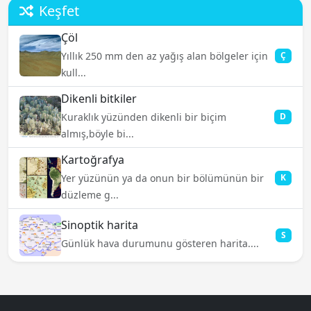
Keşfet
Çöl
Yıllık 250 mm den az yağış alan bölgeler için
Ç
kull...
Dikenli bitkiler
Kuraklık yüzünden dikenli bir biçim
D
almış,böyle bi...
Kartoğrafya
Yer yüzünün ya da onun bir bölümünün bir
K
düzleme g...
Sinoptik harita
S
Günlük hava durumunu gösteren harita....