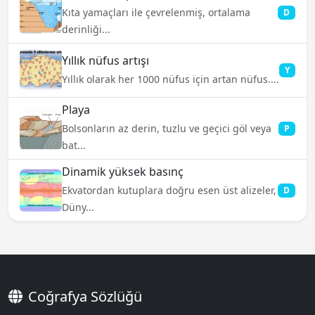
Kıta yamaçları ile çevrelenmiş, ortalama
D
derinliği...
Yıllık nüfus artışı
Y
Yıllık olarak her 1000 nüfus için artan nüfus....
Playa
Bolsonların az derin, tuzlu ve geçici göl veya
P
bat...
Dinamik yüksek basınç
Ekvatordan kutuplara doğru esen üst alizeler,
D
Düny...
Coğrafya Sözlüğü