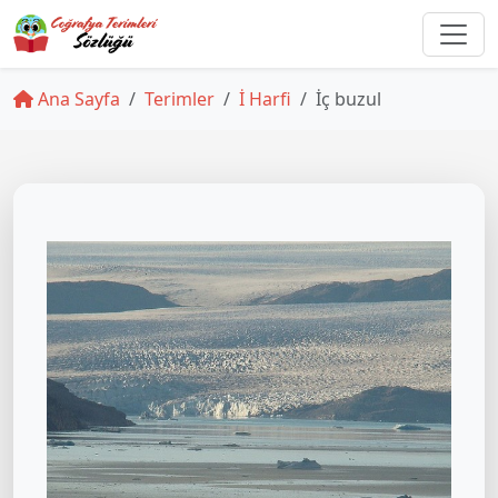
Ana Sayfa
Terimler
İ Harfi
İç buzul