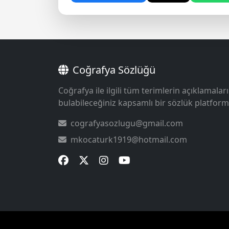
Coğrafya Sözlüğü
Coğrafya ile ilgili tüm terimlerin açıklamaları
bulabileceğiniz kapsamlı bir sözlük platform
cografyasozlugu@gmail.com
mkocaturk1919@hotmail.com