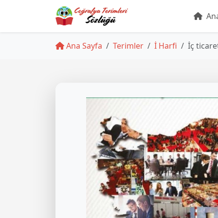
Ana
Ana Sayfa
Terimler
İ Harfi
İç ticare