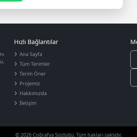
Hızlı Bağlantılar
Mo
nı
Ana Sayfa
u.
Tüm Terimler
Terim Öner
Projemiz
Hakkımızda
İletişim
© 2026 Coğrafya Sözlüğü. Tüm hakları saklıdır.