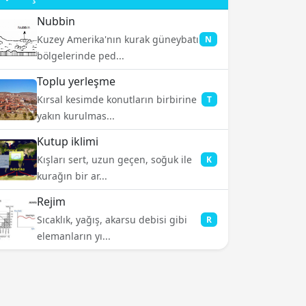
Nubbin
Kuzey Amerika'nın kurak güneybatı
N
bölgelerinde ped...
Toplu yerleşme
Kırsal kesimde konutların birbirine
T
yakın kurulmas...
Kutup iklimi
Kışları sert, uzun geçen, soğuk ile
K
kurağın bir ar...
Rejim
Sıcaklık, yağış, akarsu debisi gibi
R
elemanların yı...