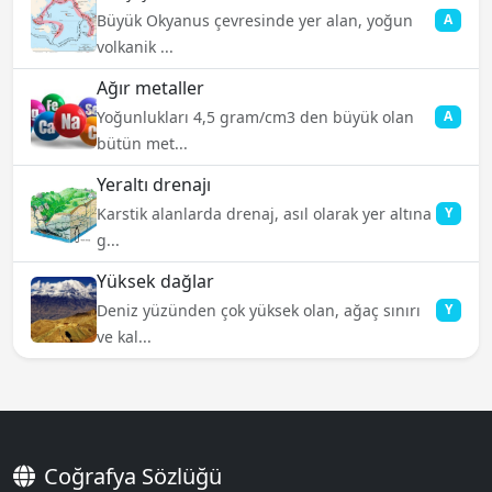
Büyük Okyanus çevresinde yer alan, yoğun
A
volkanik ...
Ağır metaller
Yoğunlukları 4,5 gram/cm3 den büyük olan
A
bütün met...
Yeraltı drenajı
Karstik alanlarda drenaj, asıl olarak yer altına
Y
g...
Yüksek dağlar
Deniz yüzünden çok yüksek olan, ağaç sınırı
Y
ve kal...
Coğrafya Sözlüğü