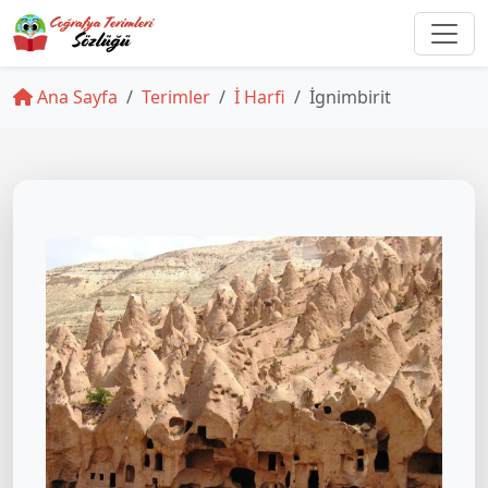
Ana Sayfa
Terimler
İ Harfi
İgnimbirit