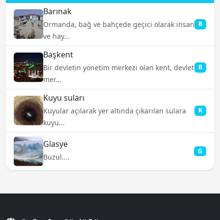
Barınak
Ormanda, bağ ve bahçede geçici olarak insan
B
ve hay...
Başkent
Bir devletin yönetim merkezi olan kent, devlet
B
mer...
Kuyu suları
Kuyular açılarak yer altında çıkarılan sulara
K
kuyu...
Glasye
G
Buzul....