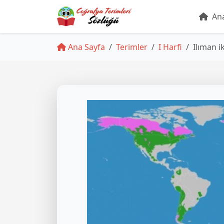
Ana
Ana Sayfa
Terimler
I Harfi
Ilıman i