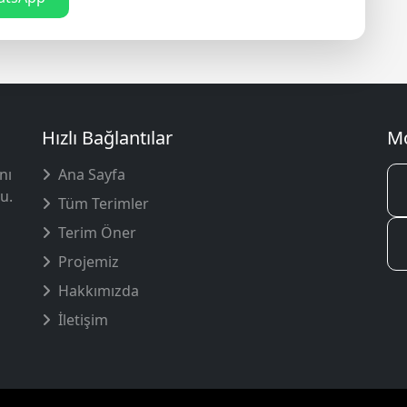
Hızlı Bağlantılar
Mo
nı
Ana Sayfa
u.
Tüm Terimler
Terim Öner
Projemiz
Hakkımızda
İletişim