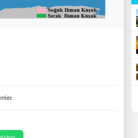
imler.
tsApp