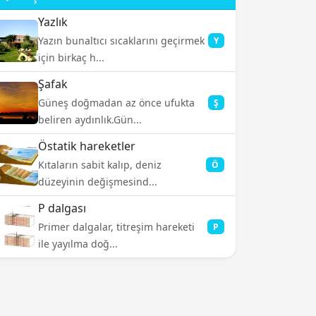
Yazlık
Yazın bunaltıcı sıcaklarını geçirmek
Y
için birkaç h...
Şafak
Güneş doğmadan az önce ufukta
Ş
beliren aydınlık.Gün...
Östatik hareketler
Kıtaların sabit kalıp, deniz
Ö
düzeyinin değişmesind...
P dalgası
Primer dalgalar, titreşim hareketi
P
ile yayılma doğ...