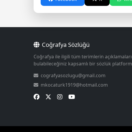
Coğrafya Sözlüğü
Coğrafya ile ilgili tüm terimlerin açıklamaları
bulabileceğiniz kapsamlı bir sözlük platform
cografyasozlugu@gmail.com
mkocaturk1919@hotmail.com