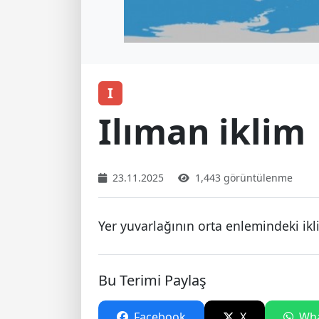
I
Ilıman iklim
23.11.2025
1,443 görüntülenme
Yer yuvarlağının orta enlemindeki ikl
Bu Terimi Paylaş
Facebook
X
Wha