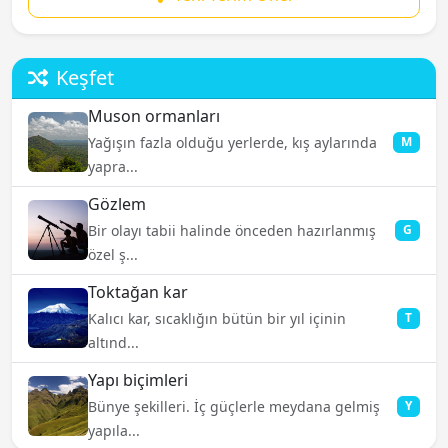
Keşfet
Muson ormanları
Yağışın fazla olduğu yerlerde, kış aylarında
M
yapra...
Gözlem
Bir olayı tabii halinde önceden hazırlanmış
G
özel ş...
Toktağan kar
Kalıcı kar, sıcaklığın bütün bir yıl içinin
T
altınd...
Yapı biçimleri
Bünye şekilleri. İç güçlerle meydana gelmiş
Y
yapıla...