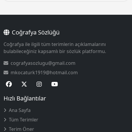
Coğrafya Sözlüğü
Coğrafya ile ilgili tüm terimlerin açıklamalarını
bulabileceğiniz kapsamlı bir sözlük platformu.
cografyasozlugu@gmail.com
mkocaturk1919@hotmail.com
Hızlı Bağlantılar
Ana Sayfa
Tüm Terimler
Terim Öner