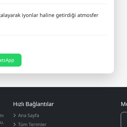
çalayarak iyonlar haline getirdiği atmosfer
tsApp
Hızlı Bağlantılar
Mo
nı
Ana Sayfa
u.
Tüm Terimler