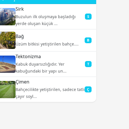
Sirk
Buzulun ilk oluşmaya başladığı
S
yerde oluşan küçük ...
Bağ
B
Üzüm bitkisi yetiştirilen bahçe....
Tektonizma
Kabuk duyarsızlığıdır. Yer
T
kabuğundaki bir yapı un...
Çimen
Bahçecilikte yetiştirilen, sadece tatlı
Ç
çayır soyl...