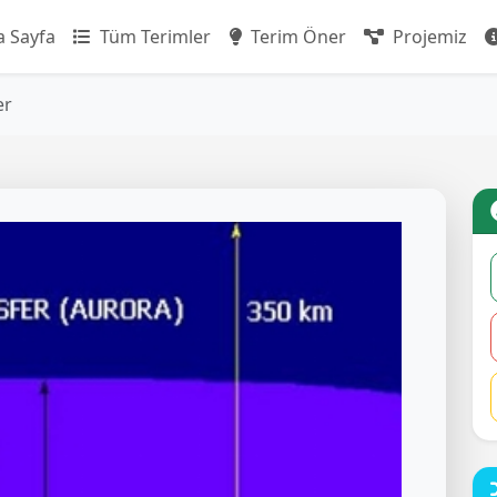
 Sayfa
Tüm Terimler
Terim Öner
Projemiz
er