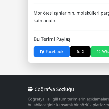
Mor ötesi ışınlarının, molekülleri par
katmanıdır.
Bu Terimi Paylaş
Facebook
X
Wha
Coğrafya Sözlüğü
Coğrafya ile ilgili tüm terimlerin açıklamaları
bulabileceğiniz kapsamlı bir sözlük platform