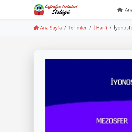
Ana
Ana Sayfa
Terimler
İ Harfi
İyonosf