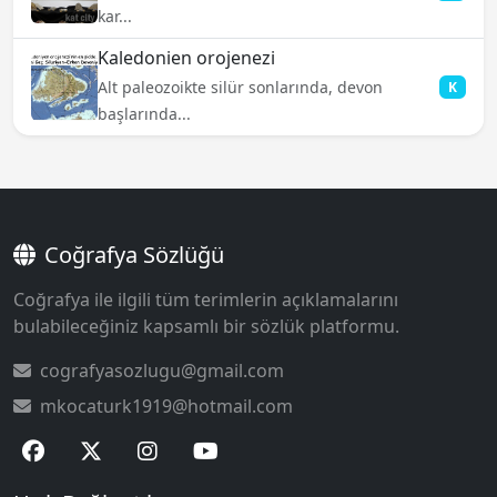
kar...
Kaledonien orojenezi
Alt paleozoikte silür sonlarında, devon
K
başlarında...
Coğrafya Sözlüğü
Coğrafya ile ilgili tüm terimlerin açıklamalarını
bulabileceğiniz kapsamlı bir sözlük platformu.
cografyasozlugu@gmail.com
mkocaturk1919@hotmail.com