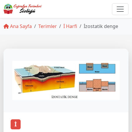
Ana Sayfa
Terimler
İ Harfi
İzostatik denge
İ