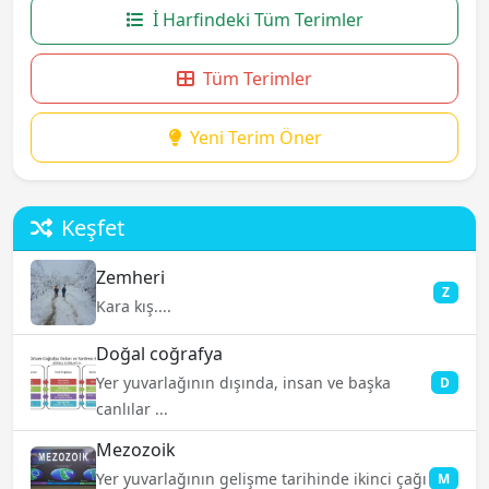
İ Harfindeki Tüm Terimler
Tüm Terimler
Yeni Terim Öner
Keşfet
Zemheri
Z
Kara kış....
Doğal coğrafya
Yer yuvarlağının dışında, insan ve başka
D
canlılar ...
Mezozoik
Yer yuvarlağının gelişme tarihinde ikinci çağı
M