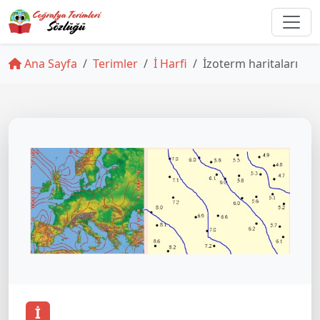
Ana Sayfa
Terimler
İ Harfi
İzoterm haritaları
İ