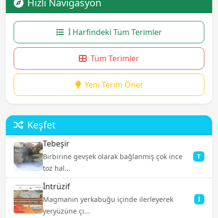
Hızlı Navigasyon
İ Harfindeki Tüm Terimler
Tüm Terimler
Yeni Terim Öner
Keşfet
Tebeşir
Birbirine gevşek olarak bağlanmış çok ince
T
toz hal...
İntrüzif
Magmanın yerkabuğu içinde ilerleyerek
İ
yeryüzüne çı...