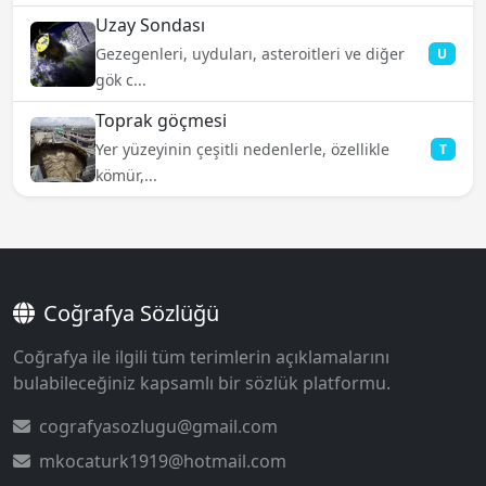
Uzay Sondası
Gezegenleri, uyduları, asteroitleri ve diğer
U
gök c...
Toprak göçmesi
Yer yüzeyinin çeşitli nedenlerle, özellikle
T
kömür,...
Coğrafya Sözlüğü
Coğrafya ile ilgili tüm terimlerin açıklamalarını
bulabileceğiniz kapsamlı bir sözlük platformu.
cografyasozlugu@gmail.com
mkocaturk1919@hotmail.com