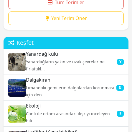
Tüm Terimler
Yeni Terim Öner
Keşfet
Yanardağ külü
Yanardağların yakın ve uzak çevrelerine
Y
fırlattıkl...
Dalgakıran
Limandaki gemilerin dalgalardan korunması
D
için den...
Ekoloji
Canlı ile ortam arasındaki ilişkiyi inceleyen
E
bili...
Litofitler (Kaya bitkileri)