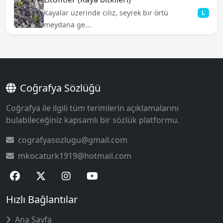
Kayalar üzerinde cılız, seyrek bir örtü
L
meydana ge...
Coğrafya Sözlüğü
Coğrafya ile ilgili tüm terimlerin açıklamalarını
bulabileceğiniz kapsamlı bir sözlük platformu.
cografyasozlugu@gmail.com
mkocaturk1919@hotmail.com
Hızlı Bağlantılar
Ana Sayfa