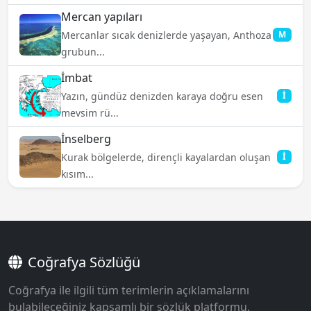
Mercan yapıları
Mercanlar sıcak denizlerde yaşayan, Anthoza
M
grubun...
İmbat
Yazın, gündüz denizden karaya doğru esen
İ
mevsim rü...
İnselberg
Kurak bölgelerde, dirençli kayalardan oluşan
İ
kısım...
Coğrafya Sözlüğü
Coğrafya ile ilgili tüm terimlerin açıklamalarını
bulabileceğiniz kapsamlı bir sözlük platformu.