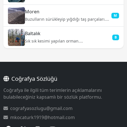
Moren
M
Buzulların sürükleyip yığdığı taş parçaları....
Baltalık
B
Sık sık kesimi yapılan orman....
Coğrafya Sözlüğü
Coğrafya ile ilgili tüm terimlerin açıklamalarını
bulabileceğiniz kapsamlı bir sözlük platformu.
cografyasozlugu@gmail.com
mkocaturk1919@hotmail.com