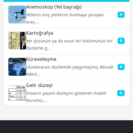
Anemoskop (Yel bayrağı)
Yellerin esiş yönlerini bulmaya yarayan
A
araç....
Kartoğrafya
Yer yüzünün ya da onun bir bölümünün bir
K
düzleme g...
Küreselleşme
Uluslararası düzlemde yaygınlaşmış iktisadi
K
etkinl...
Gelir düzeyi
İnsanın yaşam düzeyini gösteren maddi
G
durumu....