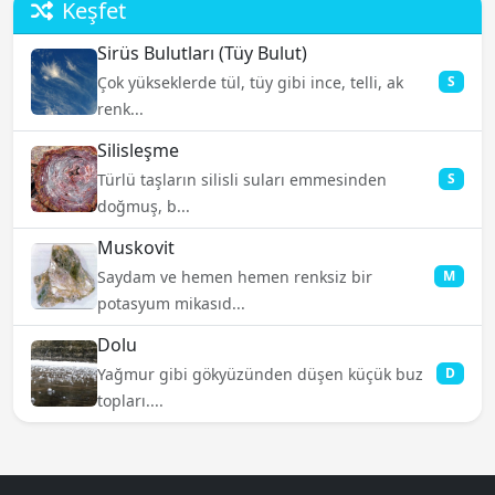
Keşfet
Sirüs Bulutları (Tüy Bulut)
Çok yükseklerde tül, tüy gibi ince, telli, ak
S
renk...
Silisleşme
Türlü taşların silisli suları emmesinden
S
doğmuş, b...
Muskovit
Saydam ve hemen hemen renksiz bir
M
potasyum mikasıd...
Dolu
Yağmur gibi gökyüzünden düşen küçük buz
D
topları....