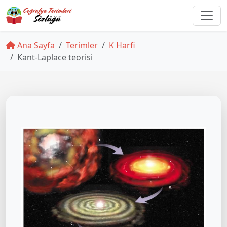
Ana Sayfa
Terimler
K Harfi
Kant-Laplace teorisi