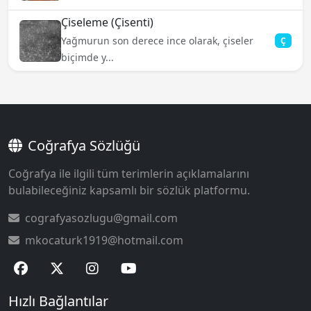
Çiseleme (Çisenti)
Yağmurun son derece ince olarak, çiseler
Ç
biçimde y...
Coğrafya Sözlüğü
Coğrafya ile ilgili tüm terimlerin açıklamalarını
bulabileceğiniz kapsamlı bir sözlük platformu.
cografyasozlugu@gmail.com
mkocaturk1919@hotmail.com
Hızlı Bağlantılar