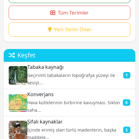
Tüm Terimler
Yeni Terim Öner
Keşfet
Tabaka kaynağı
Geçirimli tabakaların topoğrafya yüzeyi ile
T
kesişt...
Konverjans
Hava kütlelerinin birbirine kavuşması. Siklon
K
saha...
Şifalı kaynaklar
İçinde erimiş olan türlü madenlerin, başka
Ş
maddele...