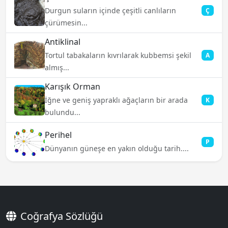
Durgun suların içinde çeşitli canlıların
Ç
çürümesin...
Antiklinal
Tortul tabakaların kıvrılarak kubbemsi şekil
A
almış...
Karışık Orman
İğne ve geniş yapraklı ağaçların bir arada
K
bulundu...
Perihel
P
Dünyanın güneşe en yakın olduğu tarih....
Coğrafya Sözlüğü