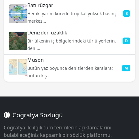
Batı rüzgarı
Her iki yarım kürede tropikal yüksek basınç
B
merkez...
Denizden uzaklık
Bir ülkenin iç bölgelerindeki türlü yerlerin,
D
deni...
Muson
Bütün yaz boyunca denizlerden karalara;
M
bütün kış ...
Coğrafya Sözlüğü
Coğrafya ile ilgili tüm terimlerin açıklamalarını
bulabileceğiniz kapsamlı bir sözlük platformu.