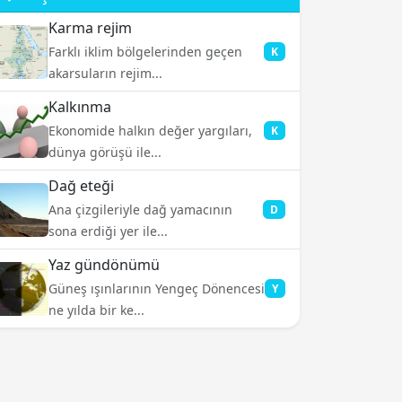
Karma rejim
Farklı iklim bölgelerinden geçen
K
akarsuların rejim...
Kalkınma
Ekonomide halkın değer yargıları,
K
dünya görüşü ile...
Dağ eteği
Ana çizgileriyle dağ yamacının
D
sona erdiği yer ile...
Yaz gündönümü
Güneş ışınlarının Yengeç Dönencesi
Y
ne yılda bir ke...