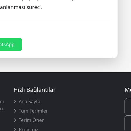
lanlanması süreci.
tsApp
Hızlı Bağlantılar
Mo
nı
Ana Sayfa
u.
Tüm Terimler
Terim Öner
Projemiz