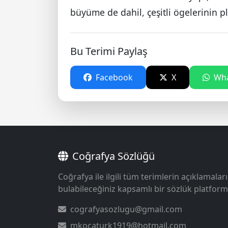
büyüme de dahil, çeşitli ögelerinin p
Bu Terimi Paylaş
Facebook
X
Wha
Coğrafya Sözlüğü
Coğrafya ile ilgili tüm terimlerin açıklamaları
bulabileceğiniz kapsamlı bir sözlük platform
cografyasozlugu@gmail.com
mkocaturk1919@hotmail.com