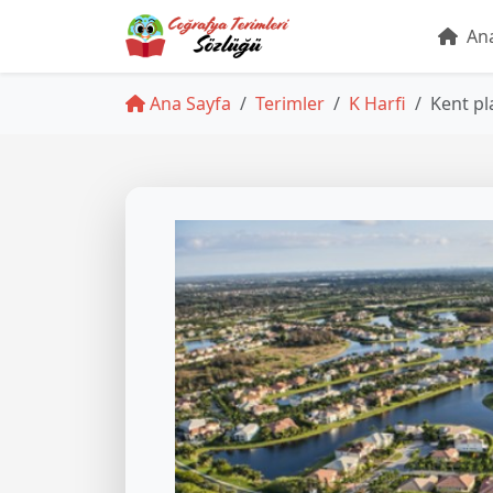
Ana
Ana Sayfa
Terimler
K Harfi
Kent pl