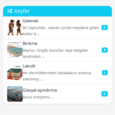
Keşfet
Gelenek
Bir toplumda , zaman içinde meydana gelen
G
kültür b...
Birikme
Akarsu, rüzgâr, buzullar veya dalgalar
B
tarafından ...
Lakolit
Yer derinliklerinden tabakaların arasına
L
sokulmuş ...
Glasyal aşındırma
G
Buzul erozyonu....