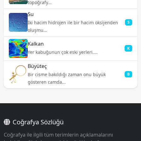
topoğrafy...
Su
İki hacim hidrojen ile bir hacim oksijenden
S
oluşmu...
Kalkan
K
Yer kabuğunun çok eski yerleri....
Büyüteç
Bir cisme bakıldığı zaman onu büyük
B
gösteren camda...
Coğrafya Sözlüğü
Coğrafya ile ilgili tüm terimlerin açıklamalarını