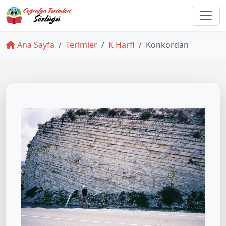
Ana Sayfa
Terimler
K Harfi
Konkordan