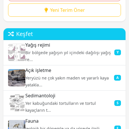
Yeni Terim Öner
Keşfet
Yağış rejimi
Bir bölgede yağışın yıl içindeki dağılışı yağış
Y
re...
Açık işletme
Yeryüzü ne çok yakın maden ve yararlı kaya
A
yatakla...
Sedimantoloji
Yer kabuğundaki tortulların ve tortul
S
kayaçların t...
Fauna
Jeolojik bir dönemle ya da yöreyle ilgili
F