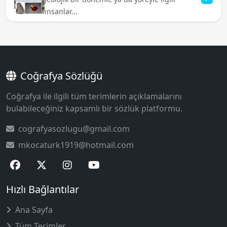
insanlar...
Coğrafya Sözlüğü
Coğrafya ile ilgili tüm terimlerin açıklamalarını
bulabileceğiniz kapsamlı bir sözlük platformu.
cografyasozlugu@gmail.com
mkocaturk1919@hotmail.com
Hızlı Bağlantılar
Ana Sayfa
Tüm Terimler