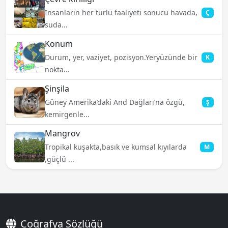
İnsanların her türlü faaliyeti sonucu havada,
Ç
suda...
Konum
Durum, yer, vaziyet, pozisyon.Yeryüzünde bir
K
nokta...
Şinşila
Güney Amerika’daki And Dağları’na özgü,
Ş
kemirgenle...
Mangrov
Tropikal kuşakta,basık ve kumsal kıyılarda
M
,güçlü ...
Coğrafya Sözlüğü