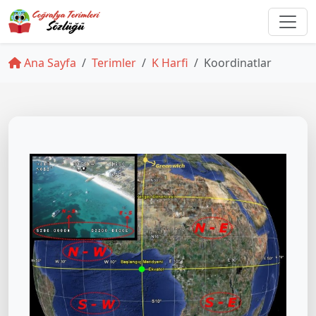
Ana Sayfa
Terimler
K Harfi
Koordinatlar