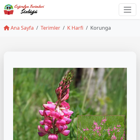
Ana Sayfa
Terimler
K Harfi
Korunga