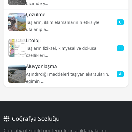
biçimde y...
Çözülme
Taşların, iklim elamanlarının etkisiyle
Ç
ufalanıp a...
Litoloji
Taşların fiziksel, kimyasal ve dokusal
L
özellikleri...
Alüvyonlaşma
Aşındırdığı maddeleri taşıyan akarsuların,
A
eğimin ...
Coğrafya Sözlüğü
Coğrafya ile ilgili tüm terimlerin açıklamalarını