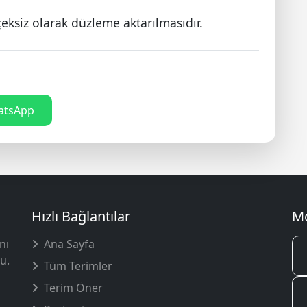
eksiz olarak düzleme aktarılmasıdır.
tsApp
Hızlı Bağlantılar
Mo
nı
Ana Sayfa
u.
Tüm Terimler
Terim Öner