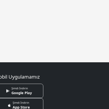
bil Uygulamamız
Şimdi İndirin
Google Play
Şimdi İndirin
App Store