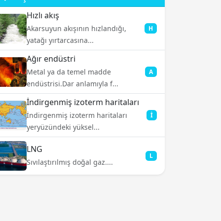
Hızlı akış
Akarsuyun akışının hızlandığı,
H
yatağı yırtarcasına...
Ağır endüstri
Metal ya da temel madde
A
endüstrisi.Dar anlamıyla f...
İndirgenmiş izoterm haritaları
İndirgenmiş izoterm haritaları
İ
yeryüzündeki yüksel...
LNG
L
Sıvılaştırılmış doğal gaz....