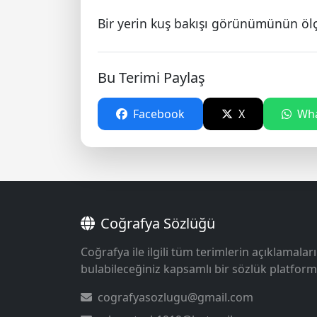
Bir yerin kuş bakışı görünümünün ölç
Bu Terimi Paylaş
Facebook
X
Wha
Coğrafya Sözlüğü
Coğrafya ile ilgili tüm terimlerin açıklamaları
bulabileceğiniz kapsamlı bir sözlük platform
cografyasozlugu@gmail.com