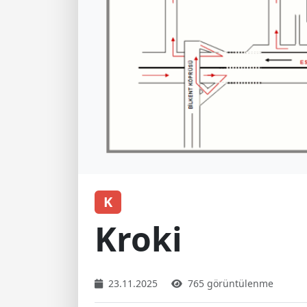
K
Kroki
23.11.2025
765 görüntülenme