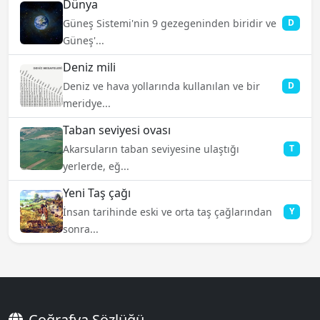
Dünya
Güneş Sistemi'nin 9 gezegeninden biridir ve
D
Güneş'...
Deniz mili
Deniz ve hava yollarında kullanılan ve bir
D
meridye...
Taban seviyesi ovası
Akarsuların taban seviyesine ulaştığı
T
yerlerde, eğ...
Yeni Taş çağı
İnsan tarihinde eski ve orta taş çağlarından
Y
sonra...
Coğrafya Sözlüğü