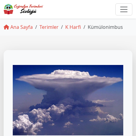
Ana Sayfa
Terimler
K Harfi
Kümülonimbus