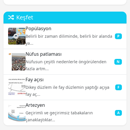
Keşfet
Popülasyon
Belirli bir zaman diliminde, belirli bir alanda
P
ya...
Nüfus patlaması
Nüfusun çeşitli nedenlerle öngörülenden
N
fazla artm...
Fay açısı
Dikey düzlem ile fay düzlemin yaptığı açıya
F
fay aç...
Artezyen
Geçirimli ve geçirimsiz tabakaların
A
çanaklaştıklar...