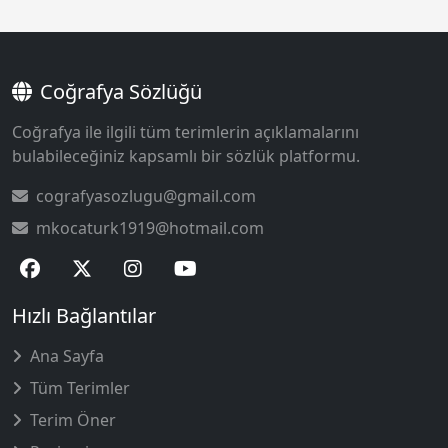
Coğrafya Sözlüğü
Coğrafya ile ilgili tüm terimlerin açıklamalarını
bulabileceğiniz kapsamlı bir sözlük platformu.
cografyasozlugu@gmail.com
mkocaturk1919@hotmail.com
Hızlı Bağlantılar
Ana Sayfa
Tüm Terimler
Terim Öner