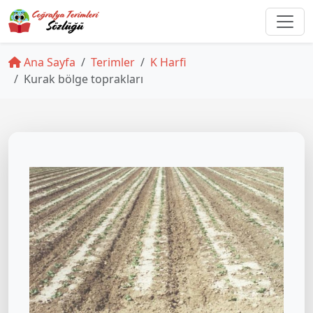
Ana Sayfa
Terimler
K Harfi
Kurak bölge toprakları