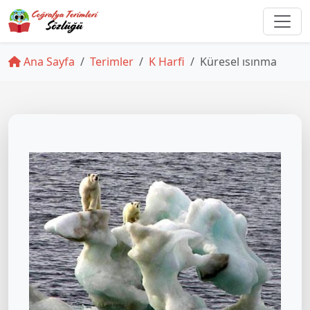
Ana Sayfa
Terimler
K Harfi
Küresel ısınma