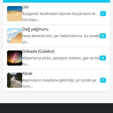
Lös
Rüzgarlar tarafından taşınan küçük kum ve
L
mil boyu...
Dağ yağmuru
Hava akıntılarının, yer kabartılarına, bu arada
D
ço...
Gökada (Galaksi)
Milyarlarca yıldız, gezegen sistemi, gaz ve toz
G
bu...
Yatak
Akarsuların meydana getirdiği, yıl içinde ya
Y
süre...