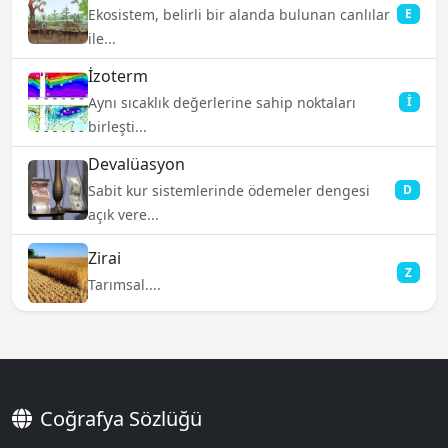
Ekosistem, belirli bir alanda bulunan canlılar
E
ile...
İzoterm
Aynı sıcaklık değerlerine sahip noktaları
İ
birleşti...
Devalüasyon
Sabit kur sistemlerinde ödemeler dengesi
D
açık vere...
Zirai
Z
Tarımsal....
Coğrafya Sözlüğü