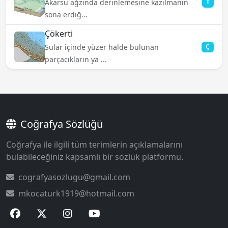
Akarsu ağzında derinlemesine kazılmanın
T
sona erdiğ...
Çökerti
Sular içinde yüzer halde bulunan
Ç
parçacıkların ya ...
Coğrafya Sözlüğü
Coğrafya ile ilgili tüm terimlerin açıklamalarını
bulabileceğiniz kapsamlı bir sözlük platformu.
cografyasozlugu@gmail.com
mkocaturk1919@hotmail.com