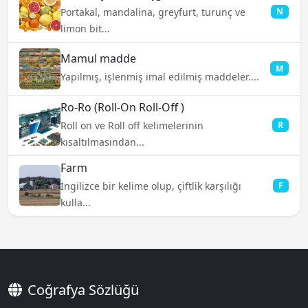
Portakal, mandalina, greyfurt, turunç ve
N
limon bit...
Mamul madde
M
Yapılmış, işlenmiş imal edilmiş maddeler....
Ro-Ro (Roll-On Roll-Off )
Roll on ve Roll off kelimelerinin
R
kısaltılmasından...
Farm
İngilizce bir kelime olup, çiftlik karşılığı
F
kulla...
Coğrafya Sözlüğü