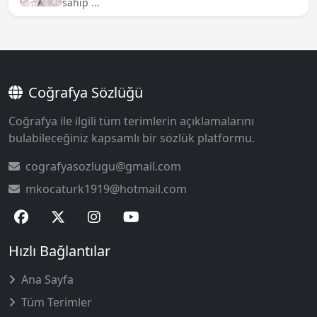
sahip ...
Coğrafya Sözlüğü
Coğrafya ile ilgili tüm terimlerin açıklamalarını
bulabileceğiniz kapsamlı bir sözlük platformu.
cografyasozlugu@gmail.com
mkocaturk1919@hotmail.com
Hızlı Bağlantılar
Ana Sayfa
Tüm Terimler