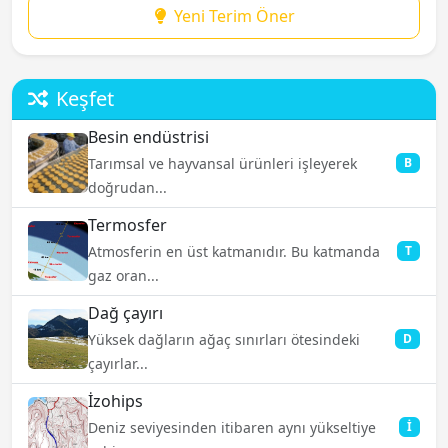
Yeni Terim Öner
Keşfet
Besin endüstrisi
Tarımsal ve hayvansal ürünleri işleyerek
B
doğrudan...
Termosfer
Atmosferin en üst katmanıdır. Bu katmanda
T
gaz oran...
Dağ çayırı
Yüksek dağların ağaç sınırları ötesindeki
D
çayırlar...
İzohips
Deniz seviyesinden itibaren aynı yükseltiye
İ