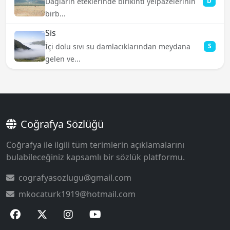
Dağların eteklerinde birikinti yelpazelerinin
D
birb...
Sis
İçi dolu sıvı su damlacıklarından meydana
S
gelen ve...
Coğrafya Sözlüğü
Coğrafya ile ilgili tüm terimlerin açıklamalarını
bulabileceğiniz kapsamlı bir sözlük platformu.
cografyasozlugu@gmail.com
mkocaturk1919@hotmail.com