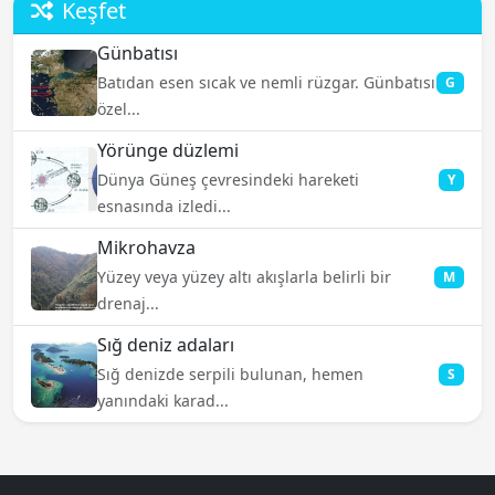
Keşfet
Günbatısı
Batıdan esen sıcak ve nemli rüzgar. Günbatısı
G
özel...
Yörünge düzlemi
Dünya Güneş çevresindeki hareketi
Y
esnasında izledi...
Mikrohavza
Yüzey veya yüzey altı akışlarla belirli bir
M
drenaj...
Sığ deniz adaları
Sığ denizde serpili bulunan, hemen
S
yanındaki karad...