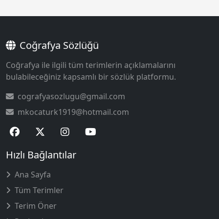
Coğrafya Sözlüğü
Coğrafya ile ilgili tüm terimlerin açıklamalarını
bulabileceğiniz kapsamlı bir sözlük platformu.
cografyasozlugu@gmail.com
mkocaturk1919@hotmail.com
Hızlı Bağlantılar
Ana Sayfa
Tüm Terimler
Terim Öner