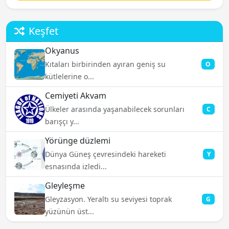
Keşfet
Okyanus
Kıtaları birbirinden ayıran geniş su
O
kütlelerine o...
Cemiyeti Akvam
Ülkeler arasında yaşanabilecek sorunları
C
barışçı y...
Yörünge düzlemi
Dünya Güneş çevresindeki hareketi
Y
esnasında izledi...
Gleyleşme
Gleyzasyon. Yeraltı su seviyesi toprak
G
yüzünün üst...