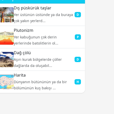
Dış püskürük taşlar
Yer üstünün üstünde ya da buraya
D
çok yakın yerlerd...
Plutonizm
Yer kabuğunun çok derin
P
yerlerinde batolitlerin ol...
Dağ çölü
Aşırı kurak bölgelerde çöller
D
dağlarda da oluşabil...
Harita
Dünyanın bütününün ya da bir
H
bölümünün kuş bakışı ...