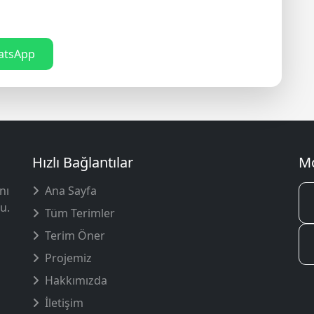
tsApp
Hızlı Bağlantılar
Mo
nı
Ana Sayfa
u.
Tüm Terimler
Terim Öner
Projemiz
Hakkımızda
İletişim