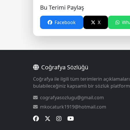
Bu Terimi Paylaş
Facebook
X
Wha
Coğrafya Sözlüğü
Coğrafya ile ilgili tüm terimlerin açıklamaları
bulabileceğiniz kapsamlı bir sözlük platform
cografyasozlugu@gmail.com
mkocaturk1919@hotmail.com