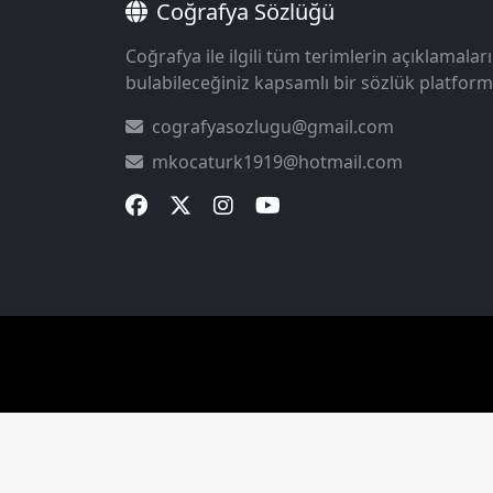
Coğrafya Sözlüğü
Coğrafya ile ilgili tüm terimlerin açıklamaları
bulabileceğiniz kapsamlı bir sözlük platform
cografyasozlugu@gmail.com
mkocaturk1919@hotmail.com