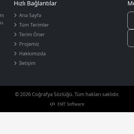
Hızlı Bağlantılar
Mo
nı
Ana Sayfa
u.
Tüm Terimler
Terim Öner
Projemiz
Hakkımızda
İletişim
© 2026 Coğrafya Sözlüğü. Tüm hakları saklıdır.
EMT Software