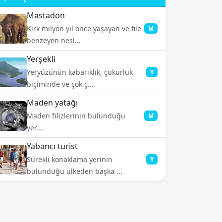
Mastadon
Kırk milyon yıl önce yaşayan ve file
M
benzeyen nesl...
Yerşekli
Yeryüzünün kabarıklık, çukurluk
Y
biçiminde ve çok ç...
Maden yatağı
Maden fılizlerinin bulunduğu
M
yer....
Yabancı turist
Sürekli konaklama yerinin
Y
bulunduğu ülkeden başka ...