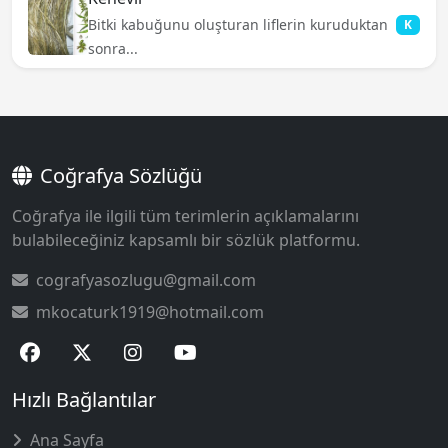
Bitki kabuğunu oluşturan liflerin kuruduktan
K
sonra...
Coğrafya Sözlüğü
Coğrafya ile ilgili tüm terimlerin açıklamalarını
bulabileceğiniz kapsamlı bir sözlük platformu.
cografyasozlugu@gmail.com
mkocaturk1919@hotmail.com
Hızlı Bağlantılar
Ana Sayfa