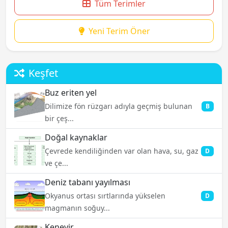
Tüm Terimler
Yeni Terim Öner
Keşfet
Buz eriten yel
Dilimize fön rüzgarı adıyla geçmiş bulunan
B
bir çeş...
Doğal kaynaklar
Çevrede kendiliğinden var olan hava, su, gaz
D
ve çe...
Deniz tabanı yayılması
Okyanus ortası sırtlarında yükselen
D
magmanın soğuy...
Kenevir