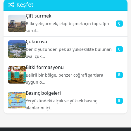
Keşfet
Çift sürmek
Bitki yetiştirmek, ekip biçmek için toprağın
Ç
sürül...
Çukurova
Deniz yüzünden pek az yükseklikte bulunan
Ç
ova. çuk...
Bitki formasyonu
Belirli bir bölge, benzer coğrafi şartlara
B
uygun o...
Basınç bölgeleri
Yeryüzündeki alçak ve yüksek basınç
B
alanlarını içi...