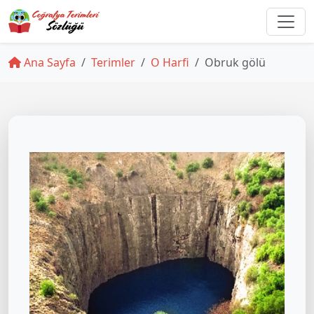
Ana Sayfa
Terimler
O Harfi
Obruk gölü