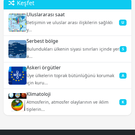
Keşfet
Uluslararası saat
İletişimin ve uluslar arası ilişkilerin sağlıklı
U
y...
Serbest bölge
Bulundukları ülkenin siyasi sınırları içinde yer
S
a...
Askeri örgütler
Üye ülkelerin toprak bütünlüğünü korumak
A
için kuru...
Klimatoloji
Atmosferin, atmosfer olaylarının ve iklim
K
tiplerin...