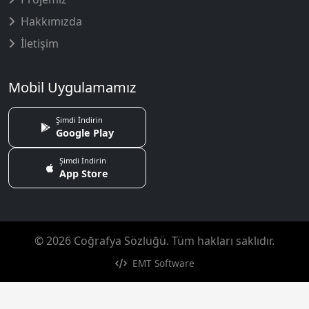
Hakkımızda
İletişim
Mobil Uygulamamız
Şimdi İndirin
Google Play
Şimdi İndirin
App Store
© 2026 Coğrafya Sözlüğü. Tüm hakları saklıdır.
EMT Software