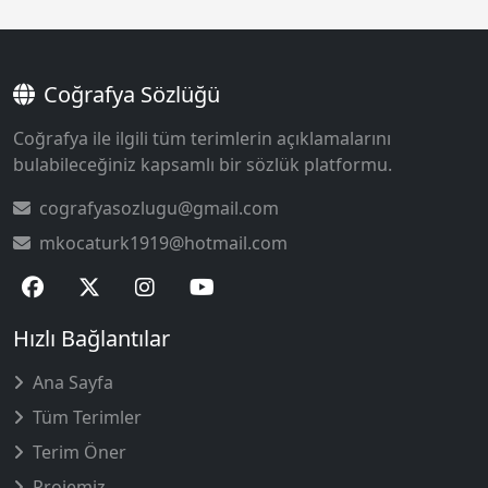
Coğrafya Sözlüğü
Coğrafya ile ilgili tüm terimlerin açıklamalarını
bulabileceğiniz kapsamlı bir sözlük platformu.
cografyasozlugu@gmail.com
mkocaturk1919@hotmail.com
Hızlı Bağlantılar
Ana Sayfa
Tüm Terimler
Terim Öner
Projemiz