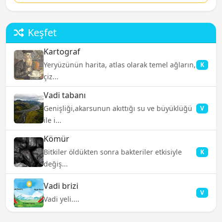
Keşfet
Kartograf
Yeryüzünün harita, atlas olarak temel ağların,
K
çiz...
Vadi tabanı
Genişliği,akarsunun akıttığı su ve büyüklüğü
V
ile i...
Kömür
Bitkiler öldükten sonra bakteriler etkisiyle
K
değiş...
Vadi brizi
V
Vadi yeli....