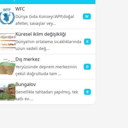
WFC
Dünya Gıda Konseyi.WFP,doğal
W
afetler, savaşlar vey...
Küresel iklim değişikliği
Dünya’nın ortalama sıcaklıklarında
K
uzun vadeli değ...
Dış merkez
Yeryüzünde deprem merkezinin
D
çekül doğrultuda tam ...
Bungalov
Genellikle tahtadan yapılmış, tek
B
katlı ev....