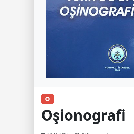
O
Oşionografi