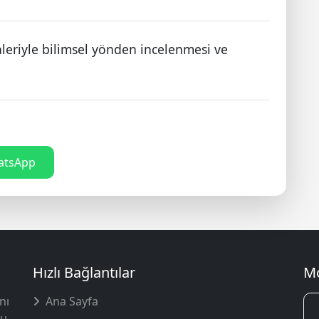
leriyle bilimsel yönden incelenmesi ve
tsApp
Hızlı Bağlantılar
Mo
nı
Ana Sayfa
u.