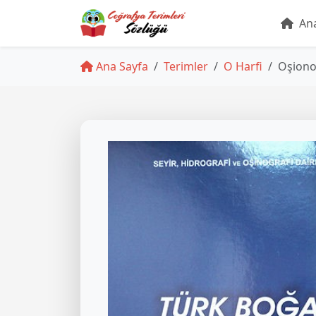
Ana
Ana Sayfa
Terimler
O Harfi
Oşiono