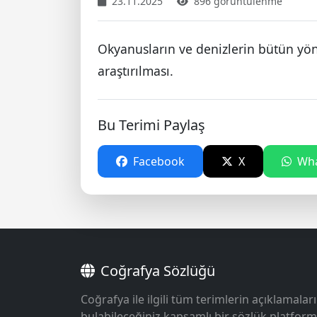
23.11.2025
896 görüntülenme
Okyanusların ve denizlerin bütün yön
araştırılması.
Bu Terimi Paylaş
Facebook
X
Wha
Coğrafya Sözlüğü
Coğrafya ile ilgili tüm terimlerin açıklamaları
bulabileceğiniz kapsamlı bir sözlük platform