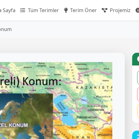
 Sayfa
Tüm Terimler
Terim Öner
Projemiz
konum