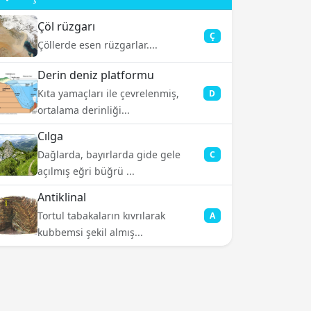
Çöl rüzgarı
Ç
Çöllerde esen rüzgarlar....
Derin deniz platformu
Kıta yamaçları ile çevrelenmiş,
D
ortalama derinliği...
Cılga
Dağlarda, bayırlarda gide gele
C
açılmış eğri büğrü ...
Antiklinal
Tortul tabakaların kıvrılarak
A
kubbemsi şekil almış...