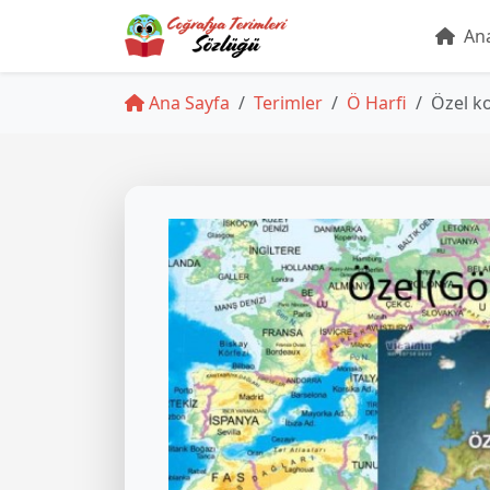
Ana
Ana Sayfa
Terimler
Ö Harfi
Özel 